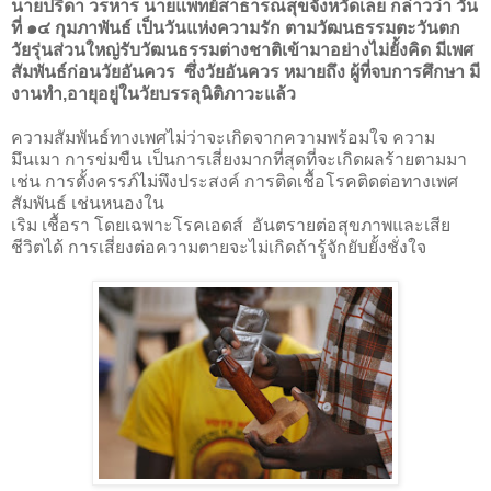
นายปรีดา วรหาร 
นายแพทย์สาธารณสุขจังหวัดเลย 
กล่าวว่า 
วัน
ที่ ๑๔ กุมภาพันธ์ เป็นวันแห่งความรัก
ตามวัฒนธรรมตะวันตก 
วัยรุ่นส่วนใหญ่รับวัฒนธรรมต่างชาติเข้ามาอย่างไม่ยั้งคิด มีเพศ
สัมพันธ์
ก่อนวัยอันควร  ซึ่งวัยอันควร หมายถึง ผู้ที่จบการศึกษา มี
งานทำ
,
อายุอยู่ในวัยบรรลุนิติภาวะแล้ว
ความสัมพันธ์ทางเพศไม่ว่าจะเกิดจากความพร้อมใจ ความ
มึนเมา การข่มขืน เป็นการเสี่ยงมากที่สุดที่จะเกิดผลร้ายตามมา 
เช่น การตั้งครรภ์ไม่พึงประสงค์ การติดเชื้อโรคติดต่อทางเพศ
สัมพันธ์ เช่นหนองใน
เริม เชื้อรา
โดยเฉพาะโรคเอดส์
อันตรายต่อสุขภาพและเสีย
ชีวิตได้ การเสี่ยงต่อความตายจะไม่เกิดถ้ารู้จักยับยั้งชั่งใจ