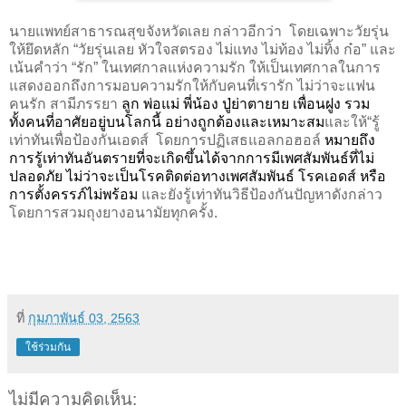
นายแพทย์สาธารณสุขจังหวัดเลย กล่าวอีกว่า
โดยเฉพาะวัยรุ่น
ให้ยึดหลัก “วัยรุ่นเลย หัวใจสตรอง ไม่แทง ไม่ท้อง ไม่ทิ้ง ก๋อ” และ
เน้นคำว่า “รัก” ในเทศกาลแห่งความรัก ให้เป็นเทศกาลในการ
แสดงออกถึงการมอบความรักให้กับคนที่เรารัก ไม่ว่าจะแฟน
คนรัก สามีภรรยา
ลูก พ่อแม่ พี่น้อง ปู่ย่าตายาย เพื่อนฝูง รวม
ทั้งคนที่อาศัยอยู่บนโลกนี้ อย่างถูกต้องและเหมาะสม
และให้“รู้
เท่าทันเพื่อ
ป้องกันเอดส์
โดยการปฏิเสธแอลกอฮอล์ 
หมายถึง 
การรู้เท่าทันอันตรายที่จะเกิดขึ้นได้จากการมีเพศสัมพันธ์ที่ไม่
ปลอดภัย ไม่ว่าจะเป็นโรคติดต่อทางเพศสัมพันธ์ โรคเอดส์ หรือ
การตั้งครรภ์ไม่พร้อม
และยังรู้เท่าทันวิธีป้องกันปัญหาดังกล่าว
โดยการสวมถุงยางอนามัยทุกครั้ง.
ที่
กุมภาพันธ์ 03, 2563
ใช้ร่วมกัน
ไม่มีความคิดเห็น: