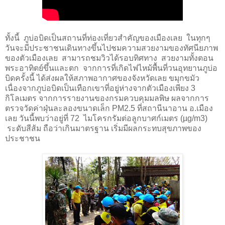
ทั้งนี้ ภูบ่อบิดเป็นสถานที่ท่องเที่ยวสำคัญของเมืองเลย ในทุกๆ
วันจะมีประชาชนเดินทางขึ้นไปชมความสวยงามของทัศนียภาพ
ของตัวเมืองเลย สามารถชมวิวได้รอบทิศทาง สวยงามทั้งตอน
พระอาทิตย์ขึ้นและตก จากการที่เกิดไฟไหม้พื้นที่วนอุทยานภูบ่อ
บิดครั้งนี้ ได้ส่งผลให้สภาพอากาศของจังหวัดเลย ขมุกขมัว
เนื่องจากภูบ่อบิดเป็นเทือกเขาที่อยู่ห่างจากตัวเมืองเพียง 3
กิโลเมตร จากการรายงานของกรมควบคุมมลพิษ ผลจากการ
ตรวจวัดค่าฝุ่นละลองขนาดเล็ก
PM2.5
ที่สถานีนาอาน อ.เมือง
เลย วันนี้พบว่าอยู่ที่ 72
ไมโครกรัมต่อลูกบาศก์เมตร (
µg/m
3)
ระดับสีส้ม ถือว่าเกินมาตรฐาน เริ่มมีผลกระทบสุขภาพของ
ประชาชน