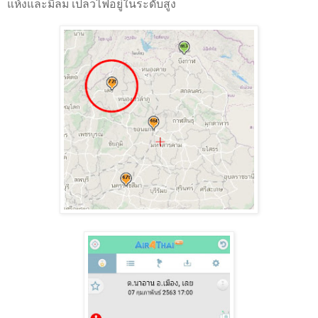
แห้งและมีลม เปลวไฟอยู่ในระดับสูง