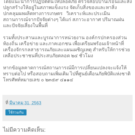
โดยแนะนําการปฏิบัติตนให้ปลอดภัย ตรวจสอบบ้านเรือนและสิ่ง
ปลูกสร้างให้อยู่ในสภาพแข็งแรง จัดเก็บสิ่งของและหาสิ่ง
ปกคลุมผลผลิตทางการเกษตร
วิเคราะห์และประเมิน
สถานการณ์จากปัจจัยต่างๆ ได้แก่ สภาวะอากาศ ปริมาณฝน
และปัจจัยเสี่ยงในพื้นที่
รวมทั้งประสานและบูรณาการหน่วยงาน องค์กรปกครองส่วน
ท้องถิ่น เครือข่าย และภาคเอกชน เพื่อเตรียมพร้อมเจ้าหน้าที่
เครื่องจักรกลสาธารณภัยและแผนเผชิญเหตุ สําหรับให้การช่วย
เหลือประชาชนที่ประสบภัยตลอด ๒๔ ชั่วโมง
หากข้อมูลคาดการณ์สถานการณ์มีการเปลี่ยนแปลงจะแจ้งให้
ทราบต่อไป หรือสอบถามเพิ่มเติม ไปที่ศูนย์เตือนภัยพิบัติแห่งชาติ
โทรศัพท์หมายเลข ๐ ๒๓๕๙ ๔๑๑๔
ที่
มีนาคม 31, 2563
ใช้ร่วมกัน
ไม่มีความคิดเห็น: