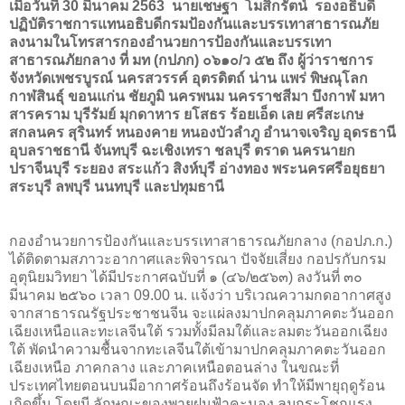
เมื่อวันที่
30
มีนาคม
2563
นายเชษฐา โมสิกรัตน์ รองอธิบดี
ปฏิบัติราชการแทนอธิบดีกรมป้องกันและบรรเทาสาธารณภัย
ลงนามในโทรสารกองอำนวยการป้องกันและบรรเทา
สาธารณภัยกลาง ที่
มท (กปภก) ๐๖๑๐/ว ๕๒
ถึง ผู้ว่าราชการ
จังหวัดเพชรบูรณ์ นครสวรรค์ อุตรดิตถ์ น่าน แพร่ พิษณุโลก
กาฬสินธุ์ ขอนแก่น
ชัยภูมิ นครพนม นครราชสีมา บึงกาฬ มหา
สารคราม บุรีรัมย์ มุกดาหาร ยโสธร ร้อยเอ็ด เลย ศรีสะเกษ
สกลนคร สุรินทร์ หนองคาย หนองบัวลําภู อํานาจเจริญ อุดรธานี
อุบลราชธานี จันทบุรี ฉะเชิงเทรา ชลบุรี ตราด นครนายก
ปราจีนบุรี ระยอง สระแก้ว สิงห์บุรี อ่างทอง พระนครศรีอยุธยา
สระบุรี ลพบุรี นนทบุรี และปทุมธานี
กองอํานวยการป้องกันและบรรเทาสาธารณภัยกลาง (กอปภ.ก.)
ได้ติดตามสภาวะอากาศและพิจารณา ปัจจัยเสี่ยง กอปรกับกรม
อุตุนิยมวิทยา ได้มีประกาศฉบับที่ ๑ (๔๖/๒๕๖๓) ลงวันที่ ๓๐
มีนาคม ๒๕๖๐ เวลา 09.00 น. แจ้งว่า บริเวณความกดอากาศสูง
จากสาธารณรัฐประชาชนจีน จะแผ่ลงมาปกคลุมภาคตะวันออก
เฉียงเหนือและทะเลจีนใต้ รวมทั้งมีลมใต้และลมตะวันออกเฉียง
ใต้ พัดนําความชื้นจากทะเลจีนใต้เข้ามาปกคลุมภาคตะวันออก
เฉียงเหนือ ภาคกลาง และภาคเหนือตอนล่าง ในขณะที่
ประเทศไทยตอนบนมีอากาศร้อนถึงร้อนจัด ทําให้มีพายุฤดูร้อน
เกิดขึ้น โดยมี ลักษณะของพายุฝนฟ้าคะนอง ลมกระโชกแรง