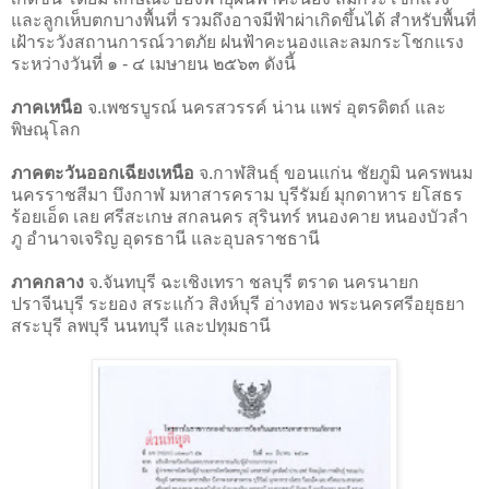
และลูกเห็บตกบางพื้นที่ รวมถึงอาจมีฟ้าผ่าเกิดขึ้นได้ สําหรับพื้นที่
เฝ้าระวังสถานการณ์วาตภัย ฝนฟ้าคะนองและลมกระโชกแรง
ระหว่างวันที่ ๑ - ๔ เมษายน ๒๕๖๓ ดังนี้
ภาคเหนือ
จ.เพชรบูรณ์ นครสวรรค์ น่าน แพร่ อุตรดิตถ์ และ
พิษณุโลก
ภาคตะวันออกเฉียงเหนือ
จ.กาฬสินธุ์ ขอนแก่น ชัยภูมิ นครพนม
นครราชสีมา บึงกาฬ มหาสารคราม บุรีรัมย์ มุกดาหาร ยโสธร
ร้อยเอ็ด เลย ศรีสะเกษ สกลนคร สุรินทร์ หนองคาย หนองบัวลํา
ภู อํานาจเจริญ อุดรธานี และอุบลราชธานี
ภาคกลาง
จ.จันทบุรี ฉะเชิงเทรา ชลบุรี ตราด นครนายก
ปราจีนบุรี ระยอง สระแก้ว สิงห์บุรี อ่างทอง พระนครศรีอยุธยา
สระบุรี ลพบุรี นนทบุรี และปทุมธานี