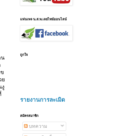
แฟนเพจ น.ส.พ.เลยไทม์ออนไลน์
ถูกใจ
าน
อ
ัข
วย
งู
่
รายงานการละเมิด
สมัครสมาชิก
บทความ