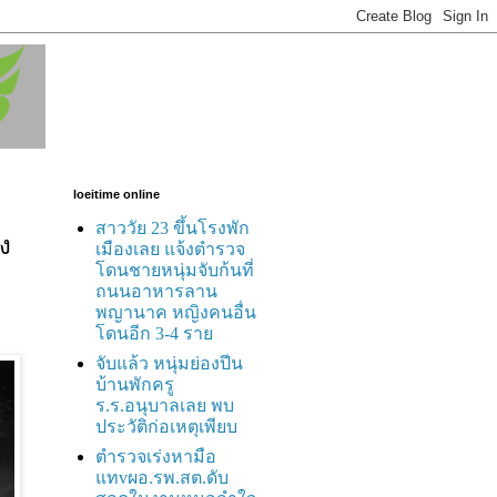
loeitime online
สาววัย 23 ขึ้นโรงพัก
ง
เมืองเลย แจ้งตำรวจ
โดนชายหนุ่มจับก้นที่
ถนนอาหารลาน
พญานาค หญิงคนอื่น
โดนอีก 3-4 ราย
จับแล้ว หนุ่มย่องปีน
บ้านพักครู
ร.ร.อนุบาลเลย พบ
ประวัติก่อเหตุเพียบ
ตำรวจเร่งหามือ
แทvผอ.รพ.สต.ดับ