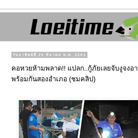
วันอาทิตย์ที่ 29 มีนาคม พ.ศ. 2563
คอหวยห้ามพลาด!! แปลก..กู้ภัยเลยจับงูจงอา
พร้อมกันสองอำเภอ (ชมคลิป)