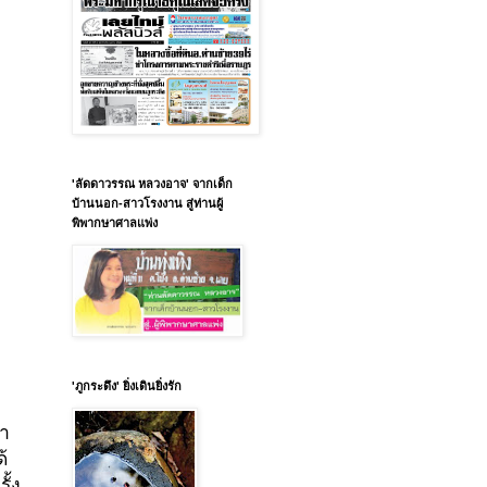
'ลัดดาวรรณ หลวงอาจ' จากเด็ก
บ้านนอก-สาวโรงงาน สู่ท่านผู้
พิพากษาศาลแพ่ง
'ภูกระดึง' ยิ่งเดินยิ่งรัก
ลา
้
ั้ง