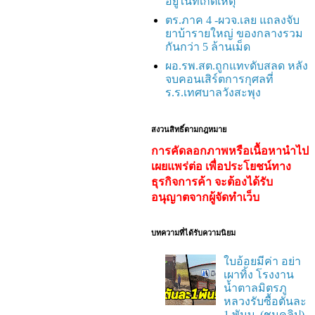
อยู่ในที่เกิดเหตุ
ตร.ภาค 4 -ผวจ.เลย แถลงจับ
ยาบ้ารายใหญ่ ของกลางรวม
กันกว่า 5 ล้านเม็ด
ผอ.รพ.สต.ถูกแทvดับสลด หลัง
จบคอนเสิร์ตการกุศลที่
ร.ร.เทศบาลวังสะพุง
สงวนสิทธิ์ตามกฎหมาย
การคัดลอกภาพหรือเนื้อหานำไป
เผยแพร่ต่อ เพื่อประโยชน์ทาง
ธุรกิจการค้า จะต้องได้รับ
อนุญาตจากผู้จัดทำเว็บ
บทความที่ได้รับความนิยม
ใบอ้อยมีค่า อย่า
เผาทิ้ง โรงงาน
น้ำตาลมิตรภู
หลวงรับซื้อตันละ
1 พันบ. (ชมคลิป)