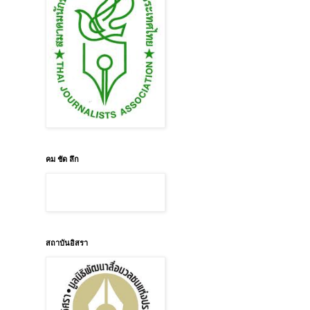
คม ชัด ลึก
สถาบันอิสรา