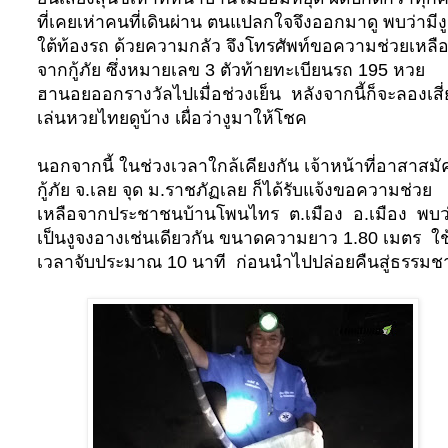
ที่เคยเห่าคนที่เดินผ่าน ตนแปลกใจจึงออกมาดู พบว่ามีงูอ
ใต้ท้องรถ ด้วยความกลัว จึงโทรศัพท์ขอความช่วยเหลื
จากกู้ภัย ซึ่งหมายเลข
3
ตัวท้ายทะเบียนรถ
195
หวย
ฮานอยออกรางวัลไปเมื่อช่วงเย็น หลังจากนี้ก็จะลองเสี่
เล่นหวยไทยดูบ้าง เผื่อว่างูมาให้โชค
นอกจากนี้ ในช่วงเวลาใกล้เคียงกัน เจ้าหน้าที่อาสาสมั
กู้ภัย จ.เลย จุด ม.ราชภัฏเลย ก็ได้รับแจ้งขอความช่วย
เหลือจากประชาชนบ้านโพนไทร
ต.เมือง
อ.เมือง
พบว
เป็นงูจงอางเช่นเดียวกัน ขนาดความยาว
1.80
เมตร
ใช
เวลาจับประมาณ
10
นาที
ก่อนนำไปปล่อยคืนสู่ธรรมชา