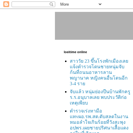
loeitime online
สาววัย 23 ขึ้นโรงพักเมืองเลย
แจ้งตำรวจโดนชายหนุ่มจับ
ก้นที่ถนนอาหารลาน
พญานาค หญิงคนอื่นโดนอีก
3-4 ราย
จับแล้ว หนุ่มย่องปีนบ้านพักครู
ร.ร.อนุบาลเลย พบประวัติก่อ
เหตุเพียบ
ตำรวจเร่งหามือ
แทvผอ.รพ.สต.ดับสลดในงาน
หมอลำใจเกินร้อยที่วังสะพุง
อปพร.เผยชายปริศนาเสื้อแดง