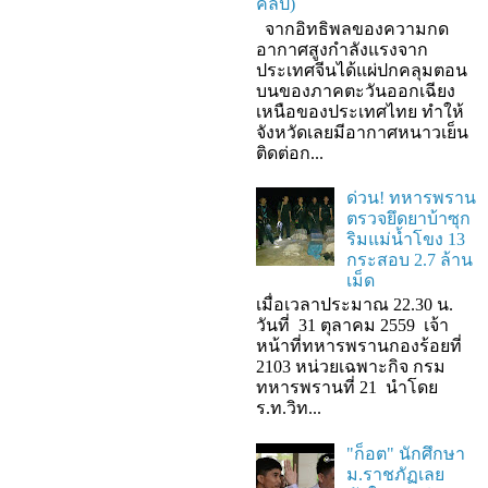
คลิป)
จากอิทธิพลของความกด
อากาศสูงกำลังแรงจาก
ประเทศจีนได้แผ่ปกคลุมตอน
บนของภาคตะวันออกเฉียง
เหนือของประเทศไทย ทำให้
จังหวัดเลยมีอากาศหนาวเย็น
ติดต่อก...
ด่วน! ทหารพราน
ตรวจยึดยาบ้าซุก
ริมแม่น้ำโขง 13
กระสอบ 2.7 ล้าน
เม็ด
เมื่อเวลาประมาณ 22.30 น.
วันที่ 31 ตุลาคม 2559 เจ้า
หน้าที่ทหารพรานกองร้อยที่
2103 หน่วยเฉพาะกิจ กรม
ทหารพรานที่ 21 นำโดย
ร.ท.วิท...
"ก็อต" นักศึกษา
ม.ราชภัฏเลย