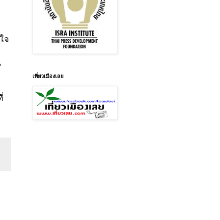
กใจ
น
เที่ยวเมืองเลย
่