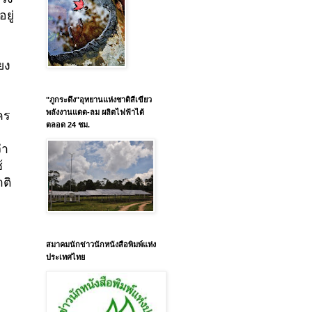
ยู่
อ
ยง
"ภูกระดึง"อุทยานแห่งชาติสีเขียว
พลังงานแดด-ลม ผลิตไฟฟ้าได้
คร
ตลอด 24 ชม.
่า
้
ติ
สมาคมนักข่าวนักหนังสือพิมพ์แห่ง
ประเทศไทย