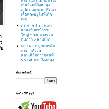
สลดในงานหมอลำใจ
เกินร้อยที่วังสะพุง
อปพร.เผยชายปริศนา
เสื้อแดงอยู่ในที่เกิด
เหตุ
ตร.ภาค 4 -ผวจ.เลย
แถลงจับยาบ้าราย
ใหญ่ ของกลางรวม
า
กันกว่า 5 ล้านเม็ด
ยว
ผอ.รพ.สต.ถูกแทvดับ
ับ
สลด หลังจบ
คอนเสิร์ตการกุศลที่
ร.ร.เทศบาลวังสะพุง
ค้นหาบล็อกนี้
เลยไทม์ทีวี ยูทูป