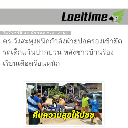
วันจันทร์ที่ 30 มีนาคม พ.ศ. 2563
ตร.วังสะพุงผนึกกำลังฝ่ายปกครองเข้ายึด
รถเด็กแว้นปากปวน หลังชาวบ้านร้อง
เรียนเดือดร้อนหนัก