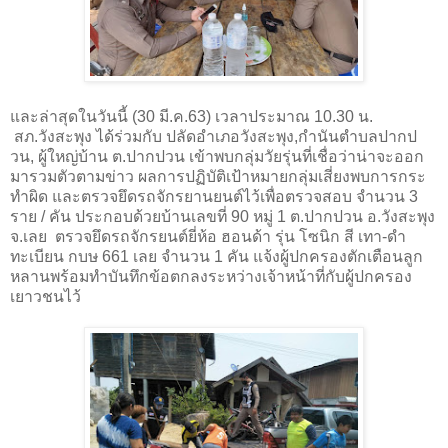
และล่าสุดในวันนี้ (
30
มี.ค.
63
) เวลาประมาณ
10.30
น.
สภ.วังสะพุง ได้ร่วมกับ ปลัดอำเภอวังสะพุง
,
กำนันตำบลปากป
วน
,
ผู้ใหญ่บ้าน ต.ปากปวน เข้าพบกลุ่มวัยรุ่นที่เชื่อว่าน่าจะออก
มารวมตัวตามข่าว ผลการปฏิบัติเป้าหมายกลุ่มเสี่ยงพบการกระ
ทำผิด และตรวจยึดรถจักรยานยนต์ไว้เพื่อตรวจสอบ จำนวน
3
ราย / คัน ประกอบด้วยบ้านเลขที่
90
หมู่
1
ต.ปากปวน อ.วังสะพุง
จ.เลย ตรวจยึดรถจักรยนต์ยี่ห้อ ฮอนด้า รุ่น โซนิก สี เทา-ดำ
ทะเบียน กบษ
661
เลย จำนวน
1
คัน แจ้งผู้ปกครองตักเตือนลูก
หลาน​ พร้อมทำบันทึกข้อตกลงระหว่างเจ้าหน้าที่กับผู้ปกครอง
เยาวชนไว้