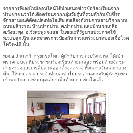
จากการที่เลยไทม์ออนไลน์ได้นำเสนอข่าวข้อร้องเรียนจาก
ประชาชนว่าได้เดือดร้อนจากกลุ่มวัยรุ่นที่รวมตัวกันขับขี่รถ
จักรยานยนต์ดัดแปลงท่อไอเสีย ส่งเสียงดังรบกวนยามวิกาล บน
ถนนมลิวรรณ บ้านปากปวน ต.ปากปวน และบ้านกกเกลือ
ต.วังสะพุง อ.วังสะพุง จ.เลย ในขณะที่รัฐบาลประกาศใช้
พ.ร.ก.ฉุกเฉิน และมาตรการป้องกันการแพร่ระบาดของเชื้อโรค
โควิด-19 นั้น
พ.ต.อ.สำเนาว์
กรุยกระโทก
ผู้กำกับการ สภ.วังสะพุง
ได้เข้า
ตรวจสอบจุดที่ประชาชนร้องเรียนด้วยตนเอง พร้อมด้วยจัดชุด
สายตรวจและเวรสืบสวนออกตั้งจุดตรวจ ทั้งกลางวันและกลาง
คืน
ให้สายตรวจประจำตำบลเข้าไปประสานงานกับผู้นำชุมชน
เข้าพบกับเยาวชนกลุ่มเสี่ยง เพื่อทำความเข้าใจแล้ว