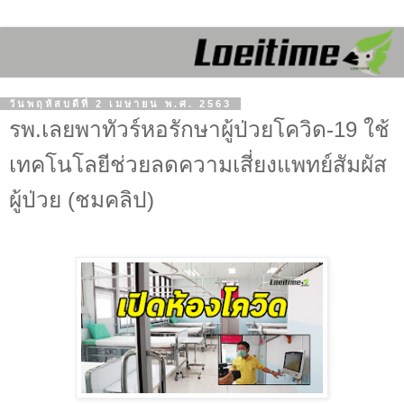
วันพฤหัสบดีที่ 2 เมษายน พ.ศ. 2563
รพ.เลยพาทัวร์หอรักษาผู้ป่วยโควิด-19 ใช้
เทคโนโลยีช่วยลดความเสี่ยงแพทย์สัมผัส
ผู้ป่วย (ชมคลิป)