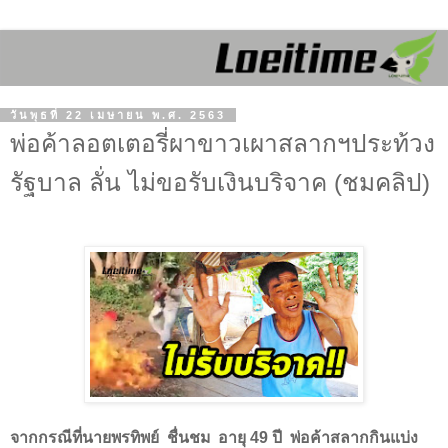
วันพุธที่ 22 เมษายน พ.ศ. 2563
พ่อค้าลอตเตอรี่ผาขาวเผาสลากฯประท้วง
รัฐบาล ลั่น ไม่ขอรับเงินบริจาค (ชมคลิป)
จากกรณีที่นายพรทิพย์ ชื่นชม อายุ
49
ปี พ่อค้าสลากกินแบ่ง