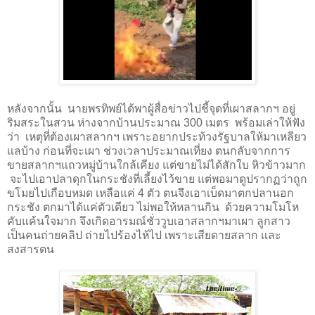
หลังจากนั้น นายพรทิพย์ได้พาผู้สื่อข่าวไปชี้จุดที่เผาสลากฯ อยู่
ริมสระในสวน ห่างจากบ้านประมาณ
300
เมตร พร้อมเล่าให้ฟัง
ว่า เหตุที่ต้องเผาสลากฯ เพราะอยากประท้วงรัฐบาลให้มาเหลียว
แลบ้าง ก่อนที่จะเผา ช่วงเวลาประมาณเที่ยง ตนกลับจากการ
ขายสลากฯแถวหมู่บ้านใกล้เคียง แต่ขายไม่ได้สักใบ หิวข้าวมาก
จะไปเอาปลาดุกในกระชังที่เลี้ยงไว้ขาย แต่พอมาดูปรากฏว่าถูก
ขโมยไปเกือบหมด เหลือแค่
4
ตัว ตนจึงเอาเบ็ดมาตกปลานอก
กระชัง ตกมาได้แค่ตัวเดียว ไม่พอให้หลานกิน ด้วยความโมโห
คับแค้นใจมาก จึงเกิดอารมณ์ชั่ววูบเอาสลากฯมาเผา ลูกสาว
เป็นคนถ่ายคลิป ถ่ายไปร้องไห้ไป เพราะเสียดายสลาก และ
สงสารตน