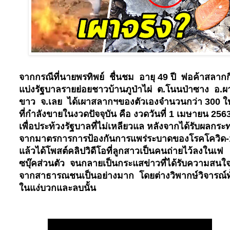
จากกรณีที่นายพรทิพย์ ชื่นชม อายุ 49 ปี พ่อค้าสลากก
แบ่งรัฐบาลรายย่อยชาวบ้านภูป่าไผ่ ต.โนนป่าซาง อ.ผ
ขาว จ.เลย ได้เผาสลากฯของตัวเองจำนวนกว่า 300 ใ
ที่กำลังขายในงวดปัจจุบัน คือ งวดวันที่ 1 เมษายน 256
เพื่อประท้วงรัฐบาลที่ไม่เหลียวแล หลังจากได้รับผลกระ
จากมาตรการการป้องกันการแพร่ระบาดของโรคโควิด-
แล้วได้โพสต์คลิปวิดีโอที่ลูกสาวเป็นคนถ่ายไว้ลงในเฟ
ซบุ๊คส่วนตัว จนกลายเป็นกระแสข่าวที่ได้รับความสนใ
จากสาธารณชนเป็นอย่างมาก โดยต่างวิพากษ์วิจารณ์ทั
ในแง่บวกและลบนั้น