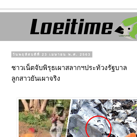
วันพฤหัสบดีที่ 23 เมษายน พ.ศ. 2563
ชาวเน็ตจับพิรุธเผาสลากฯประท้วงรัฐบาล
ลูกสาวยันเผาจริง