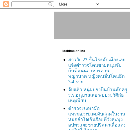
loeitime online
สาววัย 23 ขึ้นโรงพักเมืองเลย
แจ้งตำรวจโดนชายหนุ่มจับ
ก้นที่ถนนอาหารลาน
พญานาค หญิงคนอื่นโดนอีก
3-4 ราย
จับแล้ว หนุ่มย่องปีนบ้านพักครู
ร.ร.อนุบาลเลย พบประวัติก่อ
เหตุเพียบ
ตำรวจเร่งหามือ
แทvผอ.รพ.สต.ดับสลดในงาน
หมอลำใจเกินร้อยที่วังสะพุง
อปพร.เผยชายปริศนาเสื้อแดง