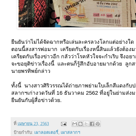
ยืนยันว่าไม่ได้จัดฉากหรือเล่นละครลวงโลกแต่อย่างใด
ตอนนี้สงสารพ่อมาก
เครียดกับเรื่องหนี้สินแล้วยังต้องม
เครียดกับเรื่องข่าวอีก กลัวว่าโรคหัวใจจะกำเริบ จึงอย
จะขอยุติข่าวเรื่องนี้
และตนก็รู้สึกอับอายมากด้วย
ลูกส
นายพรทิพย์กล่าว
ทั้งนี้ นางสาวศิริวรรณได้ถ่ายภาพย่ามใบเล็กสีแดงกับ
สลากฯเก่างวดวันที่ 16 ธันวาคม 2562 ที่อยู่ในย่ามส่ง
ยืนยันกับผู้สื่อข่าวด้วย.
ที่
เมษายน 23, 2563
ป้ายกำกับ:
เผาลอตเตอรี่
,
เผาสลากฯ