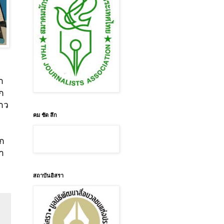
า
าก
าว
คม ชัด ลึก
ปก
มา
สถาบันอิสรา