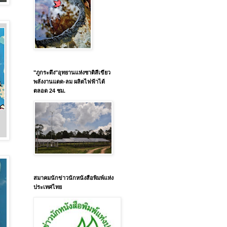
"ภูกระดึง"อุทยานแห่งชาติสีเขียว
พลังงานแดด-ลม ผลิตไฟฟ้าได้
ตลอด 24 ชม.
สมาคมนักข่าวนักหนังสือพิมพ์แห่ง
ประเทศไทย