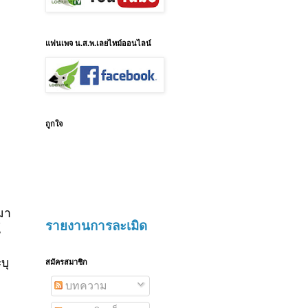
แฟนเพจ น.ส.พ.เลยไทม์ออนไลน์
ถูกใจ
ามา
รายงานการละเมิด
์
บุ
สมัครสมาชิก
บทความ