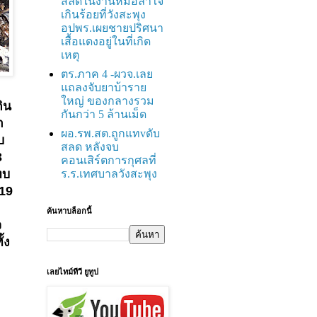
สลดในงานหมอลำใจ
เกินร้อยที่วังสะพุง
อปพร.เผยชายปริศนา
เสื้อแดงอยู่ในที่เกิด
เหตุ
ตร.ภาค 4 -ผวจ.เลย
แถลงจับยาบ้าราย
ใหญ่ ของกลางรวม
ิน
กันกว่า 5 ล้านเม็ด
า
ผอ.รพ.สต.ถูกแทvดับ
บ
สลด หลังจบ
3
คอนเสิร์ตการกุศลที่
ทบ
ร.ร.เทศบาลวังสะพุง
19
ค้นหาบล็อกนี้
จ
้ง
เลยไทม์ทีวี ยูทูป