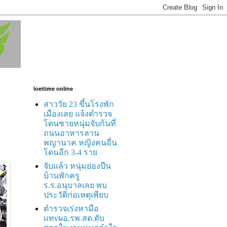
loeitime online
สาววัย 23 ขึ้นโรงพัก
เมืองเลย แจ้งตำรวจ
โดนชายหนุ่มจับก้นที่
ถนนอาหารลาน
พญานาค หญิงคนอื่น
โดนอีก 3-4 ราย
จับแล้ว หนุ่มย่องปีน
บ้านพักครู
ร.ร.อนุบาลเลย พบ
ประวัติก่อเหตุเพียบ
ตำรวจเร่งหามือ
แทvผอ.รพ.สต.ดับ