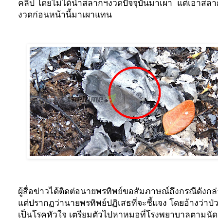
คลิป โดยไม่ได้นำสลากฯงวดปัจจุบันมาเผา
แต่เอาสลา
งวดก่อนหน้านี้มาเผาแทน
ผู้สื่อข่าวได้ติดต่อนายพรทิพย์ขอสัมภาษณ์ถึงกรณีดังกล
แต่ปรากฏว่านายพรทิพย์ปฏิเสธที่จะชี้แจง โดยอ้างว่าป่
เป็นโรคหัวใจ เตรียมตัวไปหาหมอที่โรงพยาบาลตามนัด