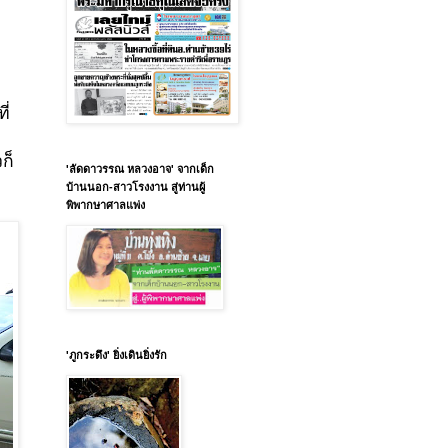
ี่
ก็
'ลัดดาวรรณ หลวงอาจ' จากเด็ก
บ้านนอก-สาวโรงงาน สู่ท่านผู้
พิพากษาศาลแพ่ง
'ภูกระดึง' ยิ่งเดินยิ่งรัก