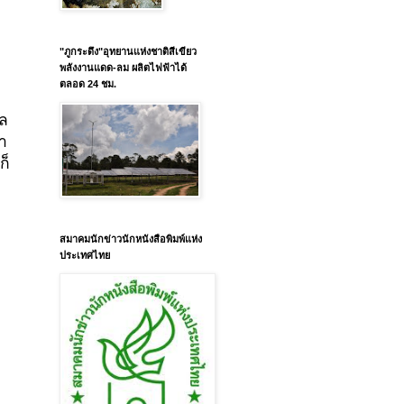
"ภูกระดึง"อุทยานแห่งชาติสีเขียว
พลังงานแดด-ลม ผลิตไฟฟ้าได้
ตลอด 24 ชม.
แล
ำ
ก็
สมาคมนักข่าวนักหนังสือพิมพ์แห่ง
ประเทศไทย