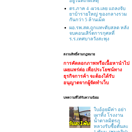
อยู่ในที่เกิดเหตุ
ตร.ภาค 4 -ผวจ.เลย แถลงจับ
ยาบ้ารายใหญ่ ของกลางรวม
กันกว่า 5 ล้านเม็ด
ผอ.รพ.สต.ถูกแทvดับสลด หลัง
จบคอนเสิร์ตการกุศลที่
ร.ร.เทศบาลวังสะพุง
สงวนสิทธิ์ตามกฎหมาย
การคัดลอกภาพหรือเนื้อหานำไป
เผยแพร่ต่อ เพื่อประโยชน์ทาง
ธุรกิจการค้า จะต้องได้รับ
อนุญาตจากผู้จัดทำเว็บ
บทความที่ได้รับความนิยม
ใบอ้อยมีค่า อย่า
เผาทิ้ง โรงงาน
น้ำตาลมิตรภู
หลวงรับซื้อตันละ
1 พันบ. (ชมคลิป)