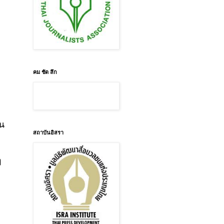
คม ชัด ลึก
่น
สถาบันอิสรา
ๆ
ุ
บ