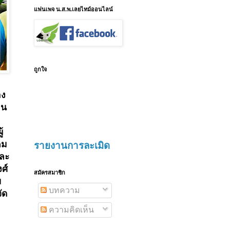
แฟนเพจ น.ส.พ.เลยไทม์ออนไลน์
ถูกใจ
อง
อน
้
คม
รายงานการละเมิด
และ
งศ์
สมัครสมาชิก
ย
บทความ
ัด
ความคิดเห็น