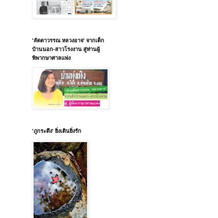
'ลัดดาวรรณ หลวงอาจ' จากเด็ก
บ้านนอก-สาวโรงงาน สู่ท่านผู้
พิพากษาศาลแพ่ง
'ภูกระดึง' ยิ่งเดินยิ่งรัก