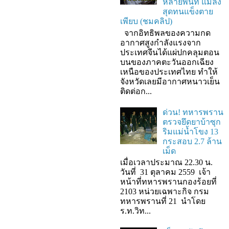
หลายพื้นที่ แมลง
สุดทนแข็งตาย
เพียบ (ชมคลิป)
จากอิทธิพลของความกด
อากาศสูงกำลังแรงจาก
ประเทศจีนได้แผ่ปกคลุมตอน
บนของภาคตะวันออกเฉียง
เหนือของประเทศไทย ทำให้
จังหวัดเลยมีอากาศหนาวเย็น
ติดต่อก...
ด่วน! ทหารพราน
ตรวจยึดยาบ้าซุก
ริมแม่น้ำโขง 13
กระสอบ 2.7 ล้าน
เม็ด
เมื่อเวลาประมาณ 22.30 น.
วันที่ 31 ตุลาคม 2559 เจ้า
หน้าที่ทหารพรานกองร้อยที่
2103 หน่วยเฉพาะกิจ กรม
ทหารพรานที่ 21 นำโดย
ร.ท.วิท...