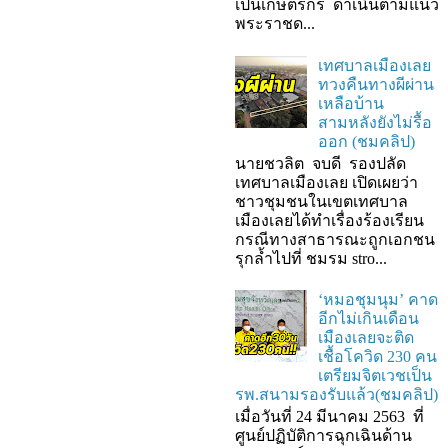
เป็นเกษตรกร ดำเนินตามแนว
พระราชด...
เทศบาลเมืองเลย
ทวงคืนทางผีผ่าน
เหลือบ้าน
สามหลังยังไม่รื้อ
ออก (ชมคลิป)
นายชวลิต จบดี รองปลัด
เทศบาลเมืองเลย เปิดเผยว่า
ชาวชุมชนในเขตเทศบาล
เมืองเลยได้ทำเรื่องร้องเรียน
กรณีทางสาธารณะถูกเอกชน
รุกล้ำไปที่ ชมรม stro...
‘หมอชุมนุม’ คาด
อีกไม่เกินเดือน
เมืองเลยจะติด
เชื้อโควิด 230 คน
เตรียมจิตเวชเป็น
รพ.สนามรองรับแล้ว(ชมคลิป)
เมื่อวันที่ 24 มีนาคม 2563 ที่
ศูนย์ปฏิบัติการฉุกเฉินด้าน