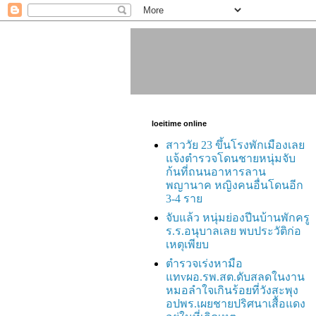
loeitime online
สาววัย 23 ขึ้นโรงพักเมืองเลย
แจ้งตำรวจโดนชายหนุ่มจับ
ก้นที่ถนนอาหารลาน
พญานาค หญิงคนอื่นโดนอีก
3-4 ราย
จับแล้ว หนุ่มย่องปีนบ้านพักครู
ร.ร.อนุบาลเลย พบประวัติก่อ
เหตุเพียบ
ตำรวจเร่งหามือ
แทvผอ.รพ.สต.ดับสลดในงาน
หมอลำใจเกินร้อยที่วังสะพุง
อปพร.เผยชายปริศนาเสื้อแดง