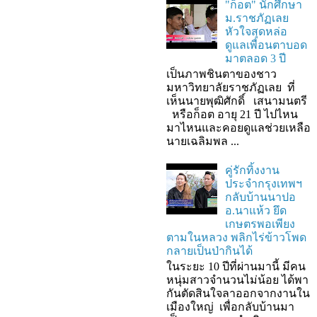
"ก็อต" นักศึกษา
ม.ราชภัฏเลย
หัวใจสุดหล่อ
ดูแลเพื่อนตาบอด
มาตลอด 3 ปี
เป็นภาพชินตาของชาว
มหาวิทยาลัยราชภัฏเลย ที่
เห็นนายพุฒิศักดิ์ เสนามนตรี
หรือก็อต อายุ 21 ปี ไปไหน
มาไหนและคอยดูแลช่วยเหลือ
นายเฉลิมพล ...
คู่รักทิ้งงาน
ประจำกรุงเทพฯ
กลับบ้านนาปอ
อ.นาแห้ว ยึด
เกษตรพอเพียง
ตามในหลวง พลิกไร่ข้าวโพด
กลายเป็นป่ากินได้
ในระยะ 10 ปีที่ผ่านมานี้ มีคน
หนุ่มสาวจำนวนไม่น้อย ได้พา
กันตัดสินใจลาออกจากงานใน
เมืองใหญ่ เพื่อกลับบ้านมา