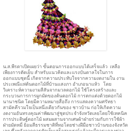
น.ส.พีรดาเปิดเผยว่า ขั้นตอนการออกแบบได้เสร็จแล้ว
เหลือ
เพียงการตัดเย็บ สำหรับแนวคิดและแรงบันดาลใจในการ
ออกแบบชุดนี้
เกิดจากความประทับใจจากความงดงามใน งาน
ประเพณีแห่ต้นดอกไม้ที่บ้านแสงภา อําเภอนาแห้ว
โดย
วิเคราะห์ความงามสีสันจากมวลดอกไม้ ใช้โครงสร้างและ
กระบวนการการผูกมัดของต้นดอกไม้ การตกแต่งด้วยดอกไม้
นานาชนิด โดยมีความหมายสื่อถึง การแสดงความศรัทธา
สามัคคีรวมใจเป็นหนึ่งเดียวกันของ ชาวบ้าน ก่อให้เกิดความ
งดงามอันทรงคุณค่าพัฒนาสู่ชุดประจําจังหวัดเลยโดยใช้เทคนิค
การประดิษฐ์ดอกไม้ ผสมผสานจากเศษผ้าฝ่ายร่วมกับการใช้ผ้า
ฝ่ายมัดหมี่ ย้อมสีธรรมชาติที่ทอโดยช่างฝีมือชาวบ้านของจังหวัด
เลย
ซึ่งหลังจากการตัดเย็บเสร็จสมบูรณ์แล้วจะมีการแถลงข่าว