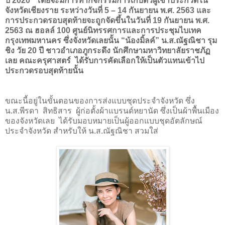
ปี
2020
โดยจะมี
การทำกิจกรรมการเก็บตัวผู้เข้าประกวดใน
จังหวัดเชียงราย ระหว่างวันที่ 5 – 14
กันยายน พ.ศ.
2563
และ
การประกวดรอบสุดท้ายจะถูกจัดขึ้นในวันที่ 19
กันยายน พ.ศ.
2563
ณ ฮอลล์
100
ศูนย์นิทรรศการและ
การประชุมไบเทค
กรุงเทพมหานคร ซึ่งจังหวัดเลยนั้น “น้องมิ้ลค์” น.ส.ณัฐณิชา​ รุม
ชิง​
วัย
20
ปี ชาวอำเภอภูกระดึง นักศึกษามหาวิทยาลัยราชภัฏ
เลย คณะครุศาสตร์ ได้รับการคัดเลือกให้เป็นตัวแทนเข้าไป
ประกวดรอบสุดท้ายนั้น
ขณะนี้อยู่ในขั้นตอนของการส่งแบบชุดประจำจังหวัด
ซึ่ง
น.ส.พีรดา
สิทธิสาร
ผู้ก่อตั้งผ้าแบรนด์หยานัด ซึ่งเป็นผ้าพื้นเมือง
ของจังหวัดเลย
ได้รับมอบหมายเป็นผู้ออกแบบชุดอัตลักษณ์
ประจำจังหวัด สำหรับให้ น.ส.
ณัฐณิชา​ สวมใส่