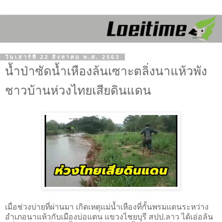
วันเสาร์ที่ 22 สิงหาคม พ.ศ. 2563
น้ำป่าซัดน้ำเหืองล้นเซาะตลิ่งนาแห้วพัง
ชาวบ้านห่วงไทยเสียดินแดน
เมื่อช่วงบ่ายที่ผ่านมา เกิดเหตุแม่น้ำเหืองที่กั้นพรมแดนระหว่าง
อำเภอนาแห้วกับเมืองบ่อแตน แขวงไชยบุรี สปป.ลาว ได้เอ่อล้น