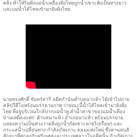
ตลิ่ง ทำให้ริมฝั่งแม่น้ำเหลืองฝั่งไทยถูกน้ำเซาะพังเป็นทางยาว
และแม่น้ำได้ไหลเข้ามายังฝั่งไทย
นายทรงศักดิ์ จันทร์สารี อดีตกำนันตำบลนาแห้ว ได้เข้าไปถ่าย
คลิปวีดีโอพร้อมบรรยายภาพ ว่าขณะนี้น้ำได้ไหลเข้ามายังฝั่ง
ไทย ที่อยู่บริเวณใกล้ปากแม่น้ำหู ลำน้ำสาขาของแม่น้ำเหือง
บ้านเหมืองแพร่ ตำบลนาแห้ว อำเภอนาแห้ว พร้อมบรรยาย
แสดงความเป็นห่วงว่าตลิ่งถูกน้ำกัดเซาะหายไปเรื่อยๆ และ
กระแสน้ำเปลี่ยนทาง กำลังเกิดเกาะ ดอนแห่งใหม่ ซึ่งตามสนธิ
สัญญาที่ตกลงกับฝรั่งเศสและประเทศลาวในอดีตนั้น ถ้าเกิดเกาะ