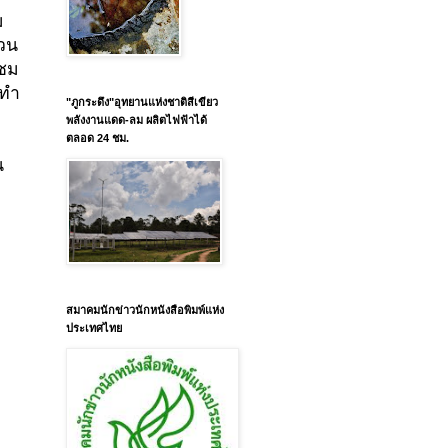
ม
วน
นชม
 ทำ
"ภูกระดึง"อุทยานแห่งชาติสีเขียว
พลังงานแดด-ลม ผลิตไฟฟ้าได้
ตลอด 24 ชม.
น
สมาคมนักข่าวนักหนังสือพิมพ์แห่ง
ประเทศไทย