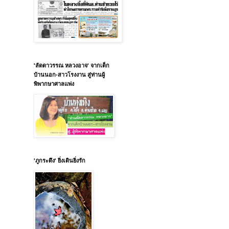
'ลัดดาวรรณ หลวงอาจ' จากเด็ก
บ้านนอก-สาวโรงงาน สู่ท่านผู้
พิพากษาศาลแพ่ง
'ภูกระดึง' ยิ่งเดินยิ่งรัก