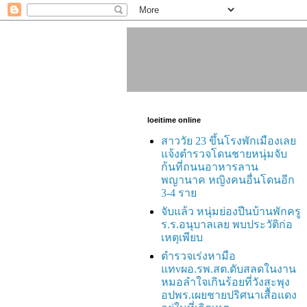
loeitime online
สาววัย 23 ขึ้นโรงพักเมืองเลย
แจ้งตำรวจโดนชายหนุ่มจับ
ก้นที่ถนนอาหารลาน
พญานาค หญิงคนอื่นโดนอีก
3-4 ราย
จับแล้ว หนุ่มย่องปีนบ้านพักครู
ร.ร.อนุบาลเลย พบประวัติก่อ
เหตุเพียบ
ตำรวจเร่งหามือ
แทvผอ.รพ.สต.ดับสลดในงาน
หมอลำใจเกินร้อยที่วังสะพุง
อปพร.เผยชายปริศนาเสื้อแดง