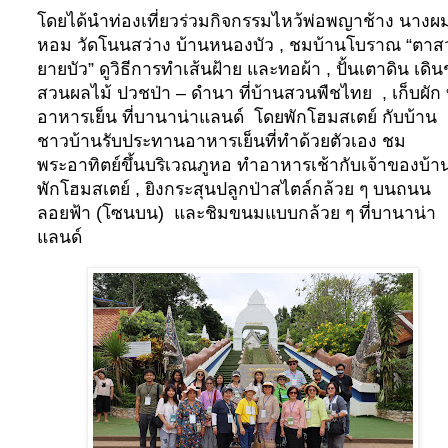
โดยได้นำท่องเที่ยวร่วมกิจกรรมไหว้พ่อพญาช้าง นางผ
หอม วัดโนนสว่าง บ้านหนองบัว
,
ชมบ้านโบราณ “ตาส
ยายบัว” ดูวิธีการทำเส้นฝ้าย และทอผ้า
,
ปั้นเตาดิน เดิ
สวนผลไม้ ปวชป่า – ดำนา ที่บ้านสวนพืชไทย
,
เก็บผัก
อาหารเย็น ที่บานาน่าแลนด์
โดยพักโฮมสเตย์ กับบ้าน
ชาวบ้านรับประทานอาหารเย็นที่ทำด้วยตัวเอง ชม
พระอาทิตย์ขึ้นบริเวณภูหอ ทำอาหารเช้ากับเจ้าของบ้า
พักโฮมสเตย์
,
ยิงกระสุนปลูกป่าสไตล์กล้วย ๆ บนถนน
ลอยฟ้า (โซนบน)
และชิมขนมแบบกล้วย ๆ ที่บานาน่า
แลนด์