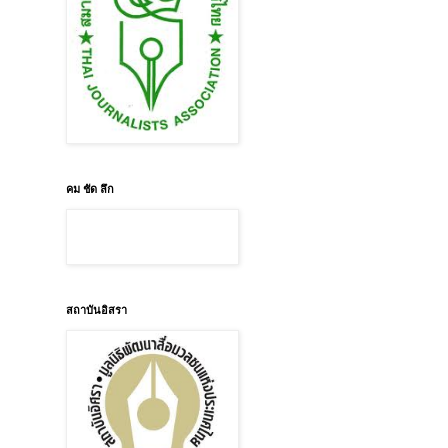
คม ชัด ลึก
สถาบันอิสรา