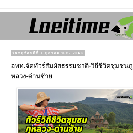
วันพฤหัสบดีที่ 1 ตุลาคม พ.ศ. 2563
อพท.จัดทัวร์สัมผัสธรรมชาติ-วิถีชีวิตชุมชนภู
หลวง-ด่านซ้าย