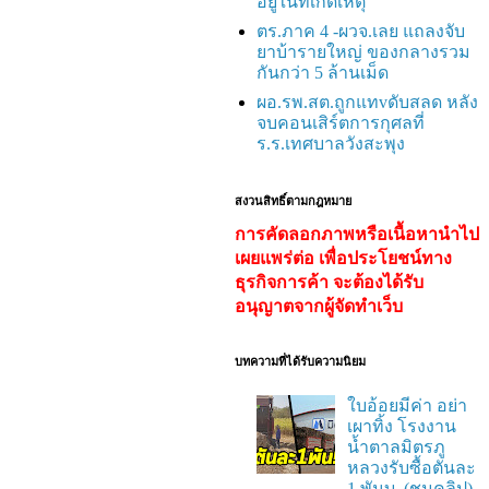
อยู่ในที่เกิดเหตุ
ตร.ภาค 4 -ผวจ.เลย แถลงจับ
ยาบ้ารายใหญ่ ของกลางรวม
กันกว่า 5 ล้านเม็ด
ผอ.รพ.สต.ถูกแทvดับสลด หลัง
จบคอนเสิร์ตการกุศลที่
ร.ร.เทศบาลวังสะพุง
สงวนสิทธิ์ตามกฎหมาย
การคัดลอกภาพหรือเนื้อหานำไป
เผยแพร่ต่อ เพื่อประโยชน์ทาง
ธุรกิจการค้า จะต้องได้รับ
อนุญาตจากผู้จัดทำเว็บ
บทความที่ได้รับความนิยม
ใบอ้อยมีค่า อย่า
เผาทิ้ง โรงงาน
น้ำตาลมิตรภู
หลวงรับซื้อตันละ
1 พันบ. (ชมคลิป)