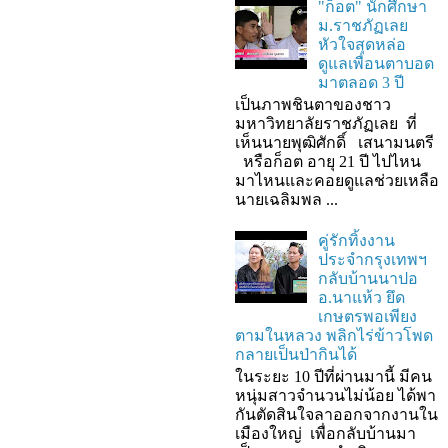
"ก็อต" นักศึกษา
ม.ราชภัฏเลย
หัวใจสุดหล่อ
ดูแลเพื่อนตาบอด
มาตลอด 3 ปี
เป็นภาพชินตาของชาว
มหาวิทยาลัยราชภัฏเลย ที่
เห็นนายพุฒิศักดิ์ เสนามนตรี
หรือก็อต อายุ 21 ปี ไปไหน
มาไหนและคอยดูแลช่วยเหลือ
นายเฉลิมพล ...
คู่รักทิ้งงาน
ประจำกรุงเทพฯ
กลับบ้านนาปอ
อ.นาแห้ว ยึด
เกษตรพอเพียง
ตามในหลวง พลิกไร่ข้าวโพด
กลายเป็นป่ากินได้
ในระยะ 10 ปีที่ผ่านมานี้ มีคน
หนุ่มสาวจำนวนไม่น้อย ได้พา
กันตัดสินใจลาออกจากงานใน
เมืองใหญ่ เพื่อกลับบ้านมา