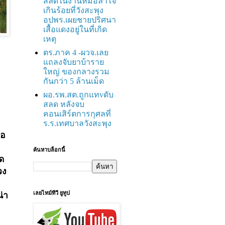
สลดในงานหมอลำใจ
เกินร้อยที่วังสะพุง
อปพร.เผยชายปริศนา
เสื้อแดงอยู่ในที่เกิด
เหตุ
ตร.ภาค 4 -ผวจ.เลย
แถลงจับยาบ้าราย
ใหญ่ ของกลางรวม
กันกว่า 5 ล้านเม็ด
ผอ.รพ.สต.ถูกแทvดับ
สลด หลังจบ
คอนเสิร์ตการกุศลที่
ร.ร.เทศบาลวังสะพุง
่อ
ค้นหาบล็อกนี้
ด
ลวง
เลยไทม์ทีวี ยูทูป
่า