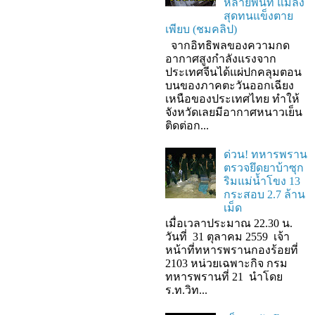
หลายพื้นที่ แมลง
สุดทนแข็งตาย
เพียบ (ชมคลิป)
จากอิทธิพลของความกด
อากาศสูงกำลังแรงจาก
ประเทศจีนได้แผ่ปกคลุมตอน
บนของภาคตะวันออกเฉียง
เหนือของประเทศไทย ทำให้
จังหวัดเลยมีอากาศหนาวเย็น
ติดต่อก...
ด่วน! ทหารพราน
ตรวจยึดยาบ้าซุก
ริมแม่น้ำโขง 13
กระสอบ 2.7 ล้าน
เม็ด
เมื่อเวลาประมาณ 22.30 น.
วันที่ 31 ตุลาคม 2559 เจ้า
หน้าที่ทหารพรานกองร้อยที่
2103 หน่วยเฉพาะกิจ กรม
ทหารพรานที่ 21 นำโดย
ร.ท.วิท...