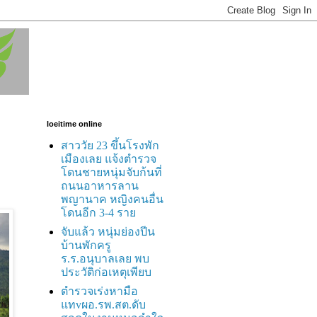
loeitime online
สาววัย 23 ขึ้นโรงพัก
เมืองเลย แจ้งตำรวจ
โดนชายหนุ่มจับก้นที่
ถนนอาหารลาน
พญานาค หญิงคนอื่น
โดนอีก 3-4 ราย
จับแล้ว หนุ่มย่องปีน
บ้านพักครู
ร.ร.อนุบาลเลย พบ
ประวัติก่อเหตุเพียบ
ตำรวจเร่งหามือ
แทvผอ.รพ.สต.ดับ