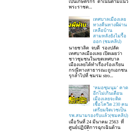
เป็นเกษตรกร ดำเนินตามแนว
พระราชด...
เทศบาลเมืองเลย
ทวงคืนทางผีผ่าน
เหลือบ้าน
สามหลังยังไม่รื้อ
ออก (ชมคลิป)
นายชวลิต จบดี รองปลัด
เทศบาลเมืองเลย เปิดเผยว่า
ชาวชุมชนในเขตเทศบาล
เมืองเลยได้ทำเรื่องร้องเรียน
กรณีทางสาธารณะถูกเอกชน
รุกล้ำไปที่ ชมรม stro...
‘หมอชุมนุม’ คาด
อีกไม่เกินเดือน
เมืองเลยจะติด
เชื้อโควิด 230 คน
เตรียมจิตเวชเป็น
รพ.สนามรองรับแล้ว(ชมคลิป)
เมื่อวันที่ 24 มีนาคม 2563 ที่
ศูนย์ปฏิบัติการฉุกเฉินด้าน