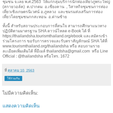
ชุมชน จ.เลย พ.ศ.
2563
ให้แก่กลุ่มบริการนักท่องเที่ยวภูพระใหญ่
(สกายวอล์ค)
ต.ปากตม
อ.เชียงคาน
, วิสาหกิจชุมชนการท่อง
เที่ยวเชิงเกษตรนิเวศน์ อ.ภูหลวง
และชมรมส่งเสริมการท่อง
เที่ยวโดยชุมชนกกสะทอน
อ.ด่านซ้าย
ทั้งนี้ สําหรับสถานประกอบการที่สนใจ สามารถศึกษาแนวทาง
ปฏิบัติตามมาตรฐาน
SHA
ดาวน์โหลด
e-Book
ได้ ที่
https://thailandsha.tourismthailand.org/ebook
และสมัครเข้า
ร่วมโครงการ ขอรับการตรวจและรับตราสัญลักษณ์
SHA
ได้ที่
www.tourismthailand.org/thailandsha
หรือ สอบถามราย
ละเอียดเพิ่มเติมได้ ที่อีเมล์
thailandsha@gmail.com
หรือ
Line
Official : @thailandsha
หรือโทร. 1672
ที่
ตุลาคม 10, 2563
ใช้ร่วมกัน
ไม่มีความคิดเห็น:
แสดงความคิดเห็น