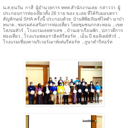
น.ส.ธนวัน
กาสี
ผู้อำนวยการ ททท.สำนักงานเลย
กล่าวว่า
ผู้
ประกอบการท่องเที่ยวทั้ง 26 ราย ของ จ.เลย ที่ได้รับมอบตรา
สัญลักษณ์
SHA
ครั้งนี้ ประกอบด้วย
บ้านพิพิธภัณฑ์ไทดำ นาป่า
หนาด
,
ชมรมส่งเสริมการท่องเที่ยว โดยชุมชนกกสะทอน
,
เขต
โสภณทัวร์
,
โรงแรมเลยพาเลซ
,
บ้านเฮาเรือนพัก , ปภาวดีการ
ท่องเที่ยว
,
โรงแรมฟลอร่าฮิลล์รีสอร์ท
,
เอ็น บี ฮอลิเดย์ทัวร์
,
โรงแรมเชียงคานริเวอร์เมาท์เท่นรีสอร์ท
,
ภูนาคำรีสอร์ท