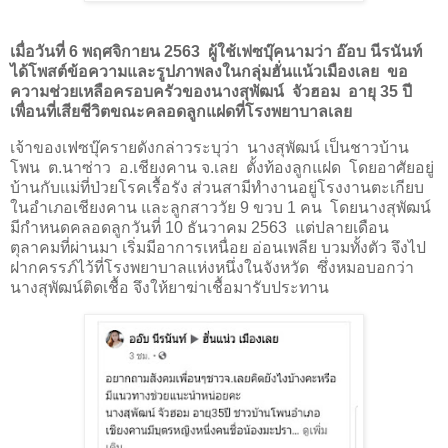
เมื่อวันที่ 6 พฤศจิกายน 2563
ผู้ใช้เฟซบุ๊คนามว่า อ๊อบ นีรนันท์
ได้โพสต์ข้อความและรูปภาพลงในกลุ่มฮั่นแน้วเมืองเลย
ขอ
ความช่วยเหลือครอบครัวของนางสุพัฒน์
จัวฮอม
อายุ 35 ปี
เพื่อนที่เสียชีวิตขณะคลอดลูกแฝดที่โรงพยาบาลเลย
เจ้าของเฟซบุ๊ครายดังกล่าวระบุว่า
นางสุพัฒน์ เป็นชาวบ้าน
โพน
ต.นาซ่าว
อ.เชียงคาน จ.เลย
ตั้งท้องลูกแฝด
โดยอาศัยอยู่
บ้านกับแม่ที่ป่วยโรคเรื้อรัง ส่วนสามีทำงานอยู่โรงงานตะเกียบ
ในอำเภอเชียงคาน และลูกสาววัย 9 ขวบ 1 คน
โดยนางสุพัฒน์
มีกำหนดคลอดลูกวันที่ 10 ธันวาคม 2563
แต่ปลายเดือน
ตุลาคมที่ผ่านมา เริ่มมีอาการเหนื่อย อ่อนเพลีย บวมทั้งตัว จึงไป
ฝากครรภ์ไว้ที่โรงพยาบาลแห่งหนึ่งในจังหวัด
ซึ่งหมอบอกว่า
นางสุพัฒน์ติดเชื้อ จึงให้ยาฆ่าเชื้อมารับประทาน