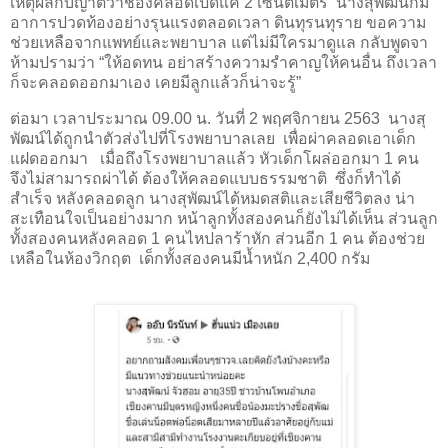
เหตุผลกับญาติว่าช่องคลอดเปิดแค่ 2 เซนติเมตร
นางสุพัฒน์ก็มี
อาการปวดท้องอย่างรุนแรงตลอดเวลา ดินทุรนทุราย ขอความ
ช่วยเหลือจากแพทย์และพยาบาล แต่ไม่มีใครมาดูแล กลับพูดจา
ห้ามปรามว่า “ให้อดทน อย่าสร้างความรำคาญให้คนอื่น ถึงเวลา
ก็จะคลอดออกมาเอง เคยมีลูกแล้วก็น่าจะรู้”
ต่อมา เวลาประมาณ 09.00 น. วันที่ 2 พฤศจิกายน 2563
นางสุ
พัฒน์ได้ถูกนำตัวส่งไปที่โรงพยาบาลเลย
เพื่อผ่าคลอดเอาเด็ก
แฝดออกมา
เมื่อถึงโรงพยาบาลแล้ว หัวเด็กโผล่ออกมา 1 คน
จึงไม่สามารถผ่าได้ ต้องให้คลอดแบบธรรมชาติ
ซึ่งก็ทำได้
สำเร็จ หลังคลอดลูก นางสุพัฒน์ได้หมดสติและเสียชีวิตลง น่า
สะเทือนใจเป็นอย่างมาก หน้าลูกทั้งสองคนก็ยังไม่ได้เห็น ส่วนลูก
ทั้งสองคนหลังคลอด 1 คนไหปลาร้าหัก ส่วนอีก 1 คน ต้องช่วย
เหลือในห้องวิกฤต
เด็กทั้งสองคนมีน้ำหนัก 2,400 กรัม