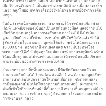
ให้มารักษาที่โรงพยาบาลเลย
เมื่อมาถึงแล้วก็พบว่า ช่องคลอด
เปิด 10 เซนติเมตร จำเป็นต้องทำคลอดทันที และเมื่อคลอดเสร็จ
แล้ว มดลูกไม่ยอมหดตัว เลือดยังไหลไม่หยุด แพทย์จึงทำการตัด
มดลูก
ยืนยันว่า เคสนี้แพทย์และพยาบาลพยามให้การช่วยเหลืออย่าง
เต็มที่
แพทย์เจ้าของไข้บอกเป็นเคสที่รุนแรงที่สุด หลังจากคนไข้
เสียชีวิต ทุกคนอยู่ในอาการเศร้าสลด ต่างร้องไห้ ยิ่งได้เห็น
ลูกสาววัยเก้าขวบที่เข้ามากราบเท้าแม่ที่เสียชีวิตไปแล้ว ทำให้
รู้สึกสะเทือนใจอย่างมาก
ทุกคนได้บริจาคเงินให้น้องรวมกว่า
10,000 บาท
นอกจากนี้ งานสังคมสงเคราะห์ของทางโรง
พยาบาลเลยได้เข้าไปพูดคุยกับแม่และสามีของนางสุพัฒน์ พร้อม
ให้นมเลี้ยงลูกแฝดไปจนหย่านม และจะให้การช่วยเหลือเยียวยา
ตามระเบียบของทางราชการต่อไปด้วย
ส่วนอาการของเด็กทั้งสองคนขณะนี้พ้นขีดอันตรายแล้ว จะ
สามารถกลับบ้านได้ 1 คนก่อน ส่วนอีก 1 คน ต้องคอยดูแลรักษา
อาการบาดเจ็บไหปลาร้าหักให้หายดีเสียก่อน
ซึ่งทางแม่และ
สามีของผู้ตายไม่ได้ติดใจเอาความกับทางแพทย์และพยาบาล
ต่างก็เข้าใจถึงการทำหน้าที่เป็นอย่างดี เพราะเห็นเหตุการณ์ด้วย
ตลอดเวลาของการรักษา
รองผู้อำนวยการโรงพยาบาลเลยฝ่าย
การพยาบาล
กล่าว.