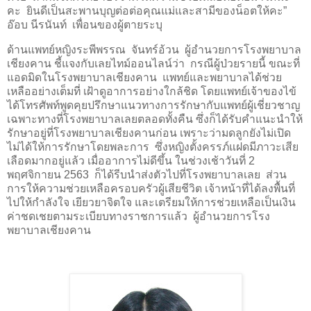
คะ
ยินดีเป็นสะพานบุญต่อต่อคุณแม่และสามีของน็อตให้คะ”
อ๊อบ นีรนันท์
เพื่อนของผู้ตายระบุ
ด้านแพทย์หญิงระพีพรรณ
จันทร์อ้วน
ผู้อำนวยการโรงพยาบาล
เชียงคาน ชี้แจงกับเลยไทม์ออนไลน์ว่า
กรณีผู้ป่วยรายนี้ ขณะที่
แอดมิดในโรงพยาบาลเชียงคาน
แพทย์และพยาบาลได้ช่วย
เหลืออย่างเต็มที่ เฝ้าดูอาการอย่างใกล้ชิด โดยแพทย์เจ้าของไข้
ได้โทรศัพท์พูดคุยปรึกษาแนวทางการรักษากับแพทย์ผู้เชี่ยวชาญ
เฉพาะทางที่โรงพยาบาลเลยตลอดทั้งคืน ซึ่งก็ได้รับคำแนะนำให้
รักษาอยู่ที่โรงพยาบาลเชียงคานก่อน เพราะว่ามดลูกยังไม่เปิด
ไม่ได้ให้การรักษาโดยพละการ
ซึ่งหญิงตั้งครรภ์แฝดมีภาวะเสีย
เลือดมากอยู่แล้ว เมื่ออาการไม่ดีขึ้น ในช่วงเช้าวันที่ 2
พฤศจิกายน 2563
ก็ได้รีบนำส่งตัวไปที่โรงพยาบาลเลย
ส่วน
การให้ความช่วยเหลือครอบครัวผู้เสียชีวิต เจ้าหน้าที่ได้ลงพื้นที่
ไปให้กำลังใจ เยียวยาจิตใจ และเตรียมให้การช่วยเหลือเป็นเงิน
ค่าชดเชยตามระเบียบทางราชการแล้ว
ผู้อำนวยการโรง
พยาบาลเชียงคาน