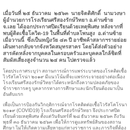
เมื่อวันที่ ๒๕
ธันวาคม ๒๕๖๓
นายจิตติศักดิ์ นามวงษา
ผู้อำนวยการโรงเรียนศรีสองรักษ์วิทยา อ.ด่านซ้าย
จ.เลย ได้ออกประกาศปิดเรียนด้วยเหตุพิเศษ หลังจากที่
พบผู้ติดเชื้อโควิด-19 ในพื้นที่ตำบลโพนสูง อ.ด่านซ้าย
เมื่อวานนี้ ซึ่งเป็นหญิงวัย ๔๓ ปี อาชีพค้าสลากฯรายย่อย
เดินทางกลับจากจังหวัดสมุทรสาคร โดยได้ส่งตัวอย่าง
สารคัดหลั่งจากบุคคลในครอบครัวและบุคคลใกล้ชิดที่
สัมผัสเสี่ยงสูงจำนวน ๒๔ คน ไปตรวจแล้ว
โดยประกาศระบุว่า สถานการณ์การแพร่ระบาดของโรคติดเชื้อ
ไวรัสโคโรน่า ๒๐๑๙ มีแนวโน้มที่จะแพร่กระจายอย่างต่อเนื่อง
โรงเรียนศรีสองรักษ์วิทยาได้ตระหนักถึงความปลอดภัยของ
ข้าราชการครู บุคลากรทางการศึกษาและนักเรียนต้องมาเป็น
อันดับแรก
เพื่อเป็นการป้องกันวิกฤติการณ์จากโรคติดต่อเชื้อไวรัสโคโรนา
๒๐๑๙ (
COVID19)
โรงเรียนศรีสองรักษ์วิทยา จึงประกาศปิด
เรียนด้วยเหตุพิเศษ ตั้งแต่วันจันทร์ที่ ๒๘ ธันวาคม ๒๕๖๓ ถึงวัน
พุธที่ ๓๐ ธันวาคม ๒๕๖๓ เพื่อให้การดูแลทรัพย์สินของสถาน
ศึกษา ไม่ให้เกิดความเสียหายแก่ทางราชการ และภารกิจที่ต้อง