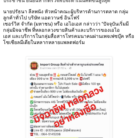
ประชาชน
ยืนยันหากตรวจพบจะดำเนินคดีขั้นสูงสุด
นายปรัธนา
ลีลพนัง
หัวหน้าคณะผู้บริหารด้านการตลาด กลุ่ม
ลูกค้าทั่วไป
บริษัท
แอดวานซ์
อินโฟร์
เซอร์วิส
จำกัด
(
มหาชน)
หรือ
เอไอเอส
กล่าวว่า
“
ปัจจุบันเริ่มมี
กลุ่มมิจฉาชีพ
ที่หลอกลวงขายสินค้าและ
บริการของเอไอ
เอส
และบริการในกลุ่มสื่อสารโทรคมนาคมผ่านเพจเฟซบุ๊ค
หรือ
โซเชียลมีเดียในหลากหลายแพลตฟอร์ม