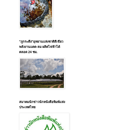
"ภูกระดึง"อุทยานแห่งชาติสีเขียว
พลังงานแดด-ลม ผลิตไฟฟ้าได้
ตลอด 24 ชม.
สมาคมนักข่าวนักหนังสือพิมพ์แห่ง
ประเทศไทย