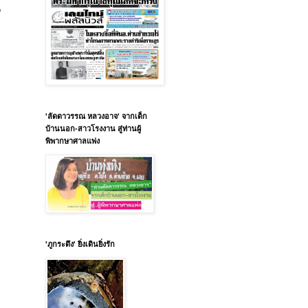
ี
'ลัดดาวรรณ หลวงอาจ' จากเด็ก
บ้านนอก-สาวโรงงาน สู่ท่านผู้
พิพากษาศาลแพ่ง
'ภูกระดึง' ยิ่งเดินยิ่งรัก