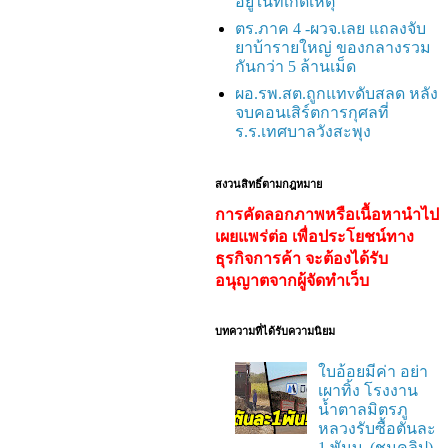
อยู่ในที่เกิดเหตุ
ตร.ภาค 4 -ผวจ.เลย แถลงจับ
ยาบ้ารายใหญ่ ของกลางรวม
กันกว่า 5 ล้านเม็ด
ผอ.รพ.สต.ถูกแทvดับสลด หลัง
จบคอนเสิร์ตการกุศลที่
ร.ร.เทศบาลวังสะพุง
สงวนสิทธิ์ตามกฎหมาย
การคัดลอกภาพหรือเนื้อหานำไป
เผยแพร่ต่อ เพื่อประโยชน์ทาง
ธุรกิจการค้า จะต้องได้รับ
อนุญาตจากผู้จัดทำเว็บ
บทความที่ได้รับความนิยม
ใบอ้อยมีค่า อย่า
เผาทิ้ง โรงงาน
น้ำตาลมิตรภู
หลวงรับซื้อตันละ
1 พันบ. (ชมคลิป)