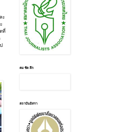
และ
จะ
ที่
ก
ไป
คม ชัด ลึก
สถาบันอิสรา