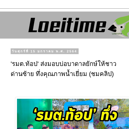
วันศุกร์ที่ 15 มกราคม พ.ศ. 2564
'รมต.ท้อป' ส่งมอบบ่อบาดาลยักษ์ให้ชาว
ด่านซ้าย ทึ่งคุณภาพน้ำเยี่ยม (ชมคลิป)