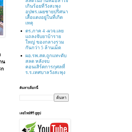
สลดในงานหมอลำใจ
เกินร้อยที่วังสะพุง
อปพร.เผยชายปริศนา
เสื้อแดงอยู่ในที่เกิด
เหตุ
ตร.ภาค 4 -ผวจ.เลย
แถลงจับยาบ้าราย
ใหญ่ ของกลางรวม
กันกว่า 5 ล้านเม็ด
ม
ผอ.รพ.สต.ถูกแทvดับ
สลด หลังจบ
้าน
คอนเสิร์ตการกุศลที่
รก
ร.ร.เทศบาลวังสะพุง
ค้นหาบล็อกนี้
เลยไทม์ทีวี ยูทูป