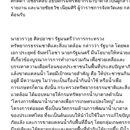
ศักดิ์ดา วิเชียรศิลป์ อธิบดีกรมทรัพยากรน้ำบาดาล เป็นผู้กล่า
รายงาน และนายชัยธวัช เนียมศิริ ผู้ว่าราชการจังหวัดเลย กล
ต้อนรับ
นายวราวุธ ศิลปอาชา รัฐมนตรีว่าการกระทรวง
ทรัพยากรธรรมชาติและสิ่งแวดล้อม กล่าวว่า รัฐบาล โดยพล
เอก ประยุทธ์ จันทร์โอชา นายกรัฐมนตรี มีนโยบายให้หน่วย
ที่เกี่ยวข้องบูรณาการการทำงานร่วมกัน เพื่อช่วยเหลือและ
บรรเทาความเดือดร้อนของประชาชนในพื้นที่ประสบปัญหาภ
แล้งขาดแคลนน้ำ โดยมีเป้าหมายสำคัญ คือ ให้ประชาชนกิน
อยู่ดี มีความสุข ไม่ว่าจะเป็นเรื่องน้ำกินน้ำใช้ หรือน้ำเพื่อ
การเกษตรก็ตาม ดังนั้น กระทรวงทรัพยากรธรรมชาติและสิ่ง
แวดล้อม ได้มอบหมายให้กรมทรัพยากรน้ำบาดาลดำเนิน
“โครงการพัฒนาน้ำบาดาลเพื่อการเกษตรแปลงใหญ่” และ
โครงการต่อยอด ซึ่งเป็นนวัตกรรมด้านการพัฒนาน้ำบาดาล
ของประเทศไทย ที่จะเป็นต้นแบบให้นำไปใช้ในการแก้ไขปัญ
ภัยแล้ง และการขาดแคลนน้ำกับพื้นที่อื่นๆ โดยกลุ่มเกษตรกร 
มีอยู่เดิมจะได้ขยายกลุ่มและขยายพื้นที่ทำกินได้มากขึ้น มีน้ำ