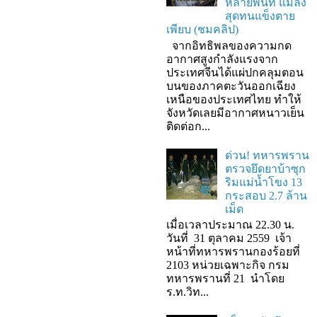
หลายพื้นที่ แมลง
สุดทนแข็งตาย
เพียบ (ชมคลิป)
จากอิทธิพลของความกด
อากาศสูงกำลังแรงจาก
ประเทศจีนได้แผ่ปกคลุมตอน
บนของภาคตะวันออกเฉียง
เหนือของประเทศไทย ทำให้
จังหวัดเลยมีอากาศหนาวเย็น
ติดต่อก...
ด่วน! ทหารพราน
ตรวจยึดยาบ้าซุก
ริมแม่น้ำโขง 13
กระสอบ 2.7 ล้าน
เม็ด
เมื่อเวลาประมาณ 22.30 น.
วันที่ 31 ตุลาคม 2559 เจ้า
หน้าที่ทหารพรานกองร้อยที่
2103 หน่วยเฉพาะกิจ กรม
ทหารพรานที่ 21 นำโดย
ร.ท.วิท...