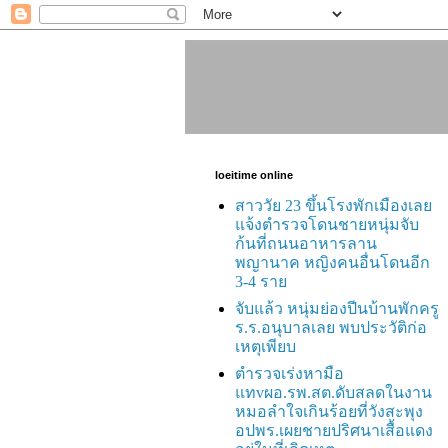
loeitime online
สาววัย 23 ขึ้นโรงพักเมืองเลย
แจ้งตำรวจโดนชายหนุ่มจับ
ก้นที่ถนนอาหารลาน
พญานาค หญิงคนอื่นโดนอีก
3-4 ราย
จับแล้ว หนุ่มย่องปีนบ้านพักครู
ร.ร.อนุบาลเลย พบประวัติก่อ
เหตุเพียบ
ตำรวจเร่งหามือ
แทvผอ.รพ.สต.ดับสลดในงาน
หมอลำใจเกินร้อยที่วังสะพุง
อปพร.เผยชายปริศนาเสื้อแดง