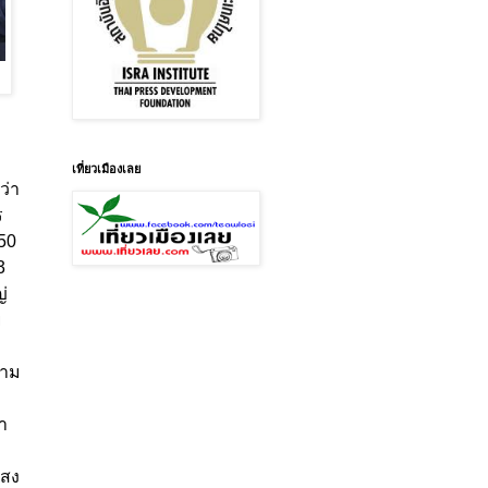
เที่ยวเมืองเลย
ว่า
ร
50
3
่
ย
ตาม
้ำ
แสง