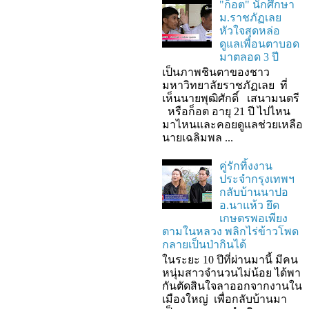
"ก็อต" นักศึกษา
ม.ราชภัฏเลย
หัวใจสุดหล่อ
ดูแลเพื่อนตาบอด
มาตลอด 3 ปี
เป็นภาพชินตาของชาว
มหาวิทยาลัยราชภัฏเลย ที่
เห็นนายพุฒิศักดิ์ เสนามนตรี
หรือก็อต อายุ 21 ปี ไปไหน
มาไหนและคอยดูแลช่วยเหลือ
นายเฉลิมพล ...
คู่รักทิ้งงาน
ประจำกรุงเทพฯ
กลับบ้านนาปอ
อ.นาแห้ว ยึด
เกษตรพอเพียง
ตามในหลวง พลิกไร่ข้าวโพด
กลายเป็นป่ากินได้
ในระยะ 10 ปีที่ผ่านมานี้ มีคน
หนุ่มสาวจำนวนไม่น้อย ได้พา
กันตัดสินใจลาออกจากงานใน
เมืองใหญ่ เพื่อกลับบ้านมา