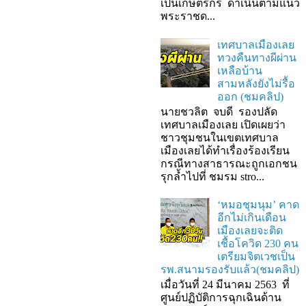
เป็นเกษตรกร ดำเนินตามแนว
พระราชด...
เทศบาลเมืองเลย
ทวงคืนทางผีผ่าน
เหลือบ้าน
สามหลังยังไม่รื้อ
ออก (ชมคลิป)
นายชวลิต จบดี รองปลัด
เทศบาลเมืองเลย เปิดเผยว่า
ชาวชุมชนในเขตเทศบาล
เมืองเลยได้ทำเรื่องร้องเรียน
กรณีทางสาธารณะถูกเอกชน
รุกล้ำไปที่ ชมรม stro...
‘หมอชุมนุม’ คาด
อีกไม่เกินเดือน
เมืองเลยจะติด
เชื้อโควิด 230 คน
เตรียมจิตเวชเป็น
รพ.สนามรองรับแล้ว(ชมคลิป)
เมื่อวันที่ 24 มีนาคม 2563 ที่
ศูนย์ปฏิบัติการฉุกเฉินด้าน