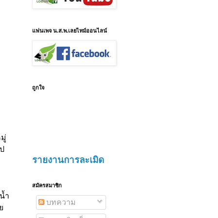
แฟนเพจ น.ส.พ.เลยไทม์ออนไลน์
ถูกใจ
ู่
ลป
รายงานการละเมิด
สมัครสมาชิก
น้ำ
บทความ
ย