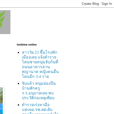
loeitime online
สาววัย 23 ขึ้นโรงพัก
เมืองเลย แจ้งตำรวจ
โดนชายหนุ่มจับก้นที่
ถนนอาหารลาน
พญานาค หญิงคนอื่น
โดนอีก 3-4 ราย
จับแล้ว หนุ่มย่องปีน
บ้านพักครู
ร.ร.อนุบาลเลย พบ
ประวัติก่อเหตุเพียบ
ตำรวจเร่งหามือ
แทvผอ.รพ.สต.ดับ