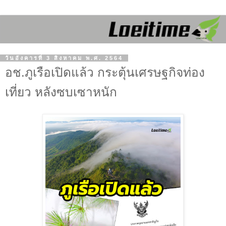
วันอังคารที่ 3 สิงหาคม พ.ศ. 2564
อช.ภูเรือเปิดแล้ว กระตุ้นเศรษฐกิจท่อง
เที่ยว หลังซบเซาหนัก